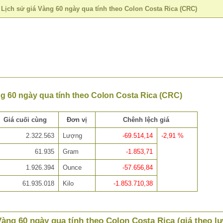
>
Lịch sử giá Vàng 60 ngày qua tính theo Colon Costa Rica (CRC)
ng 60 ngày qua tính theo Colon Costa Rica (CRC)
Giá cuối cùng
Đơn vị
Chênh lệch giá
2.322.563
Lượng
-69.514,14
-2,91 %
61.935
Gram
-1.853,71
1.926.394
Ounce
-57.656,84
61.935.018
Kilo
-1.853.710,38
Vàng 60 ngày qua tính theo Colon Costa Rica (giá theo l