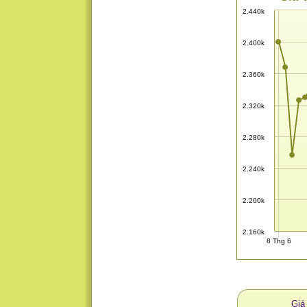
2.440k
2.400k
2.360k
2.320k
2.280k
2.240k
2.200k
2.160k
8 Thg 6
Giá