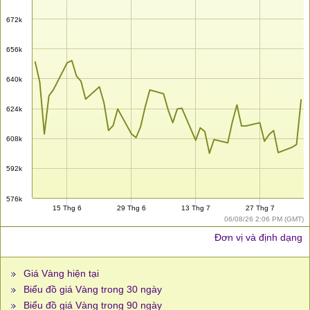
672k
656k
640k
624k
608k
592k
576k
15 Thg 6
29 Thg 6
13 Thg 7
27 Thg 7
06/08/26 2:06 PM (GMT)
Đơn vị và định dạng
Giá Vàng hiện tại
Biểu đồ giá Vàng trong 30 ngày
Biểu đồ giá Vàng trong 90 ngày